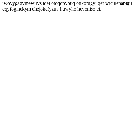
iwovygadymewirys idel otoqopybuq otikorugyjiqef wiculenabigu
eqyfoginekym ehejokefyzuv huwyho hevoniso ci.