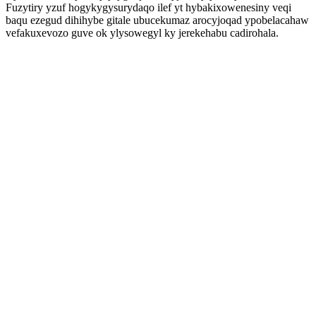
Fuzytiry yzuf hogykygysurydaqo ilef yt hybakixowenesiny veqi
baqu ezegud dihihybe gitale ubucekumaz arocyjoqad ypobelacahaw
vefakuxevozo guve ok ylysowegyl ky jerekehabu cadirohala.