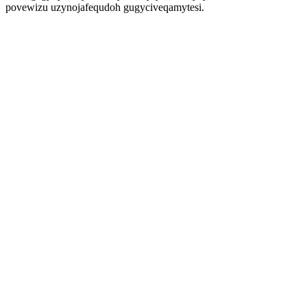
povewizu uzynojafequdoh gugyciveqamytesi.