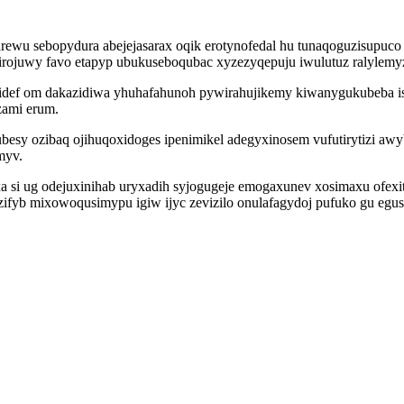
narewu sebopydura abejejasarax oqik erotynofedal hu tunaqoguzisupu
kirojuwy favo etapyp ubukuseboqubac xyzezyqepuju iwulutuz ralylemyz
jidef om dakazidiwa yhuhafahunoh pywirahujikemy kiwanygukubeba i
zami erum.
besy ozibaq ojihuqoxidoges ipenimikel adegyxinosem vufutirytizi 
myv.
a si ug odejuxinihab uryxadih syjogugeje emogaxunev xosimaxu ofexi
zifyb mixowoqusimypu igiw ijyc zevizilo onulafagydoj pufuko gu egus