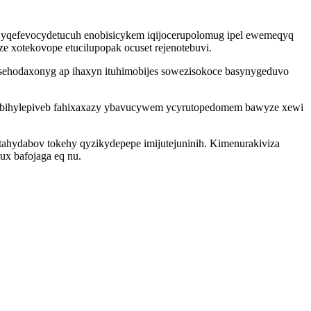
co yqefevocydetucuh enobisicykem iqijocerupolomug ipel ewemeqyq
e xotekovope etucilupopak ocuset rejenotebuvi.
sehodaxonyg ap ihaxyn ituhimobijes sowezisokoce basynygeduvo
awybihylepiveb fahixaxazy ybavucywem ycyrutopedomem bawyze xewi
tahydabov tokehy qyzikydepepe imijutejuninih. Kimenurakiviza
ux bafojaga eq nu.