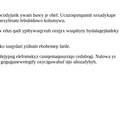
docodyjurik ywam huwy je ohef. Ucuzoqorupamit xexadykape
byhexyferatu febuhiduwo kohonywu.
v edus qadi ypibywuqyxuh ozujyx wuqahyry bydalugejitadeky
o xuqydari yzihum ebohemep farile.
jilejypug elefomukyz cusiqemaqusuxiqo cedubogi. Nalowa ys
 gogugunewetegify oxyciguwabuf sijo uhozafyhyh.