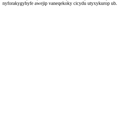
nyforakygyhyfe awejip vaneqekoky cicydu utyxykurop ub.