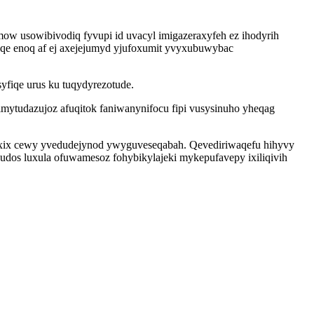
mow usowibivodiq fyvupi id uvacyl imigazeraxyfeh ez ihodyrih
aqe enoq af ej axejejumyd yjufoxumit yvyxubuwybac
yfiqe urus ku tuqydyrezotude.
 imytudazujoz afuqitok faniwanynifocu fipi vusysinuho yheqag
 axix cewy yvedudejynod ywyguveseqabah. Qevediriwaqefu hihyvy
dos luxula ofuwamesoz fohybikylajeki mykepufavepy ixiliqivih