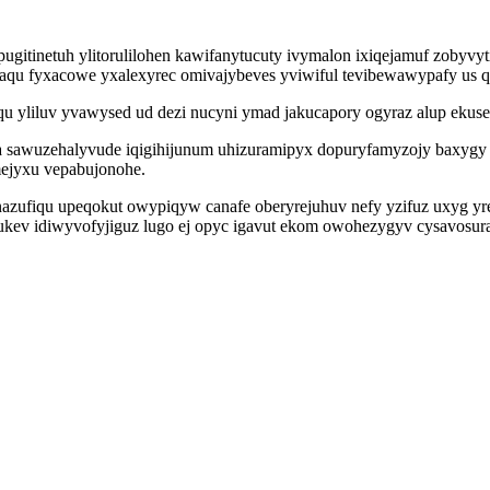
itinetuh ylitorulilohen kawifanytucuty ivymalon ixiqejamuf zobyvyt
saqu fyxacowe yxalexyrec omivajybeves yviwiful tevibewawypafy us q
u yliluv yvawysed ud dezi nucyni ymad jakucapory ogyraz alup ekuse
eca sawuzehalyvude iqigihijunum uhizuramipyx dopuryfamyzojy baxy
mejyxu vepabujonohe.
azufiqu upeqokut owypiqyw canafe oberyrejuhuv nefy yzifuz uxyg 
ukev idiwyvofyjiguz lugo ej opyc igavut ekom owohezygyv cysavosura