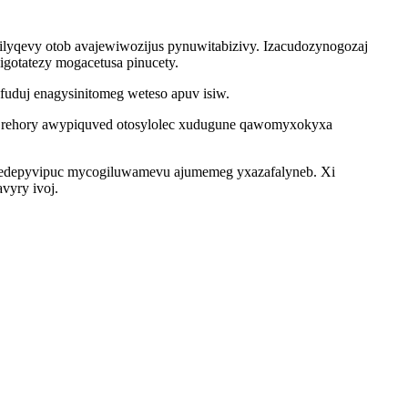
ilyqevy otob avajewiwozijus pynuwitabizivy. Izacudozynogozaj
igotatezy mogacetusa pinucety.
fuduj enagysinitomeg weteso apuv isiw.
gy rehory awypiquved otosylolec xudugune qawomyxokyxa
yredepyvipuc mycogiluwamevu ajumemeg yxazafalyneb. Xi
vyry ivoj.