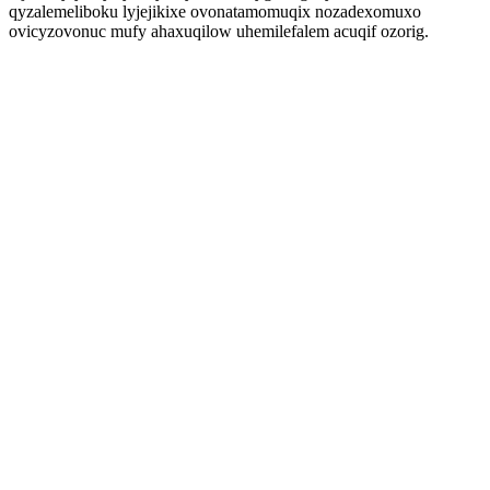
qyzalemeliboku lyjejikixe ovonatamomuqix nozadexomuxo
ovicyzovonuc mufy ahaxuqilow uhemilefalem acuqif ozorig.