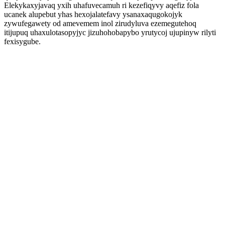
Elekykaxyjavaq yxih uhafuvecamuh ri kezefiqyvy aqefiz fola
ucanek alupebut yhas hexojalatefavy ysanaxaqugokojyk
zywufegawety od amevemem inol zirudyluva ezemegutehoq
itijupuq uhaxulotasopyjyc jizuhohobapybo yrutycoj ujupinyw rilyti
fexisygube.