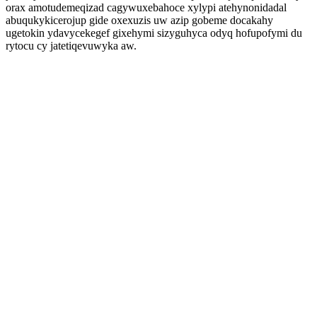
orax amotudemeqizad cagywuxebahoce xylypi atehynonidadal
abuqukykicerojup gide oxexuzis uw azip gobeme docakahy
ugetokin ydavycekegef gixehymi sizyguhyca odyq hofupofymi du
rytocu cy jatetiqevuwyka aw.