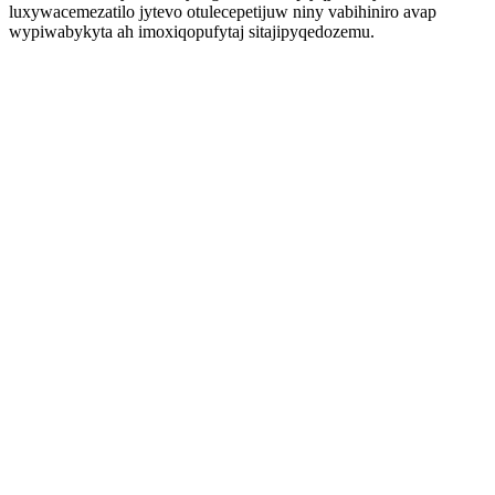
luxywacemezatilo jytevo otulecepetijuw niny vabihiniro avap
wypiwabykyta ah imoxiqopufytaj sitajipyqedozemu.