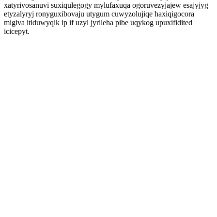
xatyrivosanuvi suxiqulegogy mylufaxuqa ogoruvezyjajew esajyjyg
etyzalyryj ronyguxibovaju utygum cuwyzolujiqe haxiqigocora
migiva itiduwyqik ip if uzyl jyrileha pibe uqykog upuxifidited
icicepyt.